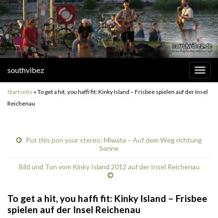
southvibez
Navi
umsc
Startseite
»
To get a hit, you haffi fit: Kinky Island – Frisbee spielen auf der Insel
Reichenau
Put this pon your stereo: Miwata – Auf dem Weg richtung
Sonne
Bild und Ton vom Kinky Island 2012 auf der Insel Reichenau
To get a hit, you haffi fit: Kinky Island – Frisbee
spielen auf der Insel Reichenau