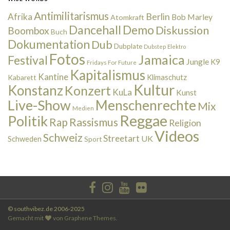
Antimilitarismus
Berlin
Afrika
Bob Marley
Atomkraft
Dancehall
Demo
Diskussion
Boombox
Buch
Dokumentation
Dub
Dubplate
Dubstep
Elektro
Fotos
Jamaica
Festival
Jungle
K9
Fridays For Future
Kapitalismus
Kantine
Kabarett
Klimaschutz
Kultur
Konstanz
Konzert
KuLa
Kunst
Live-Show
Menschenrechte
Mix
Medien
Reggae
Politik
Rap
Rassismus
Religion
Videos
Schweiz
Streetart
UK
Schweden
Sport
© southvibez.de 2006-2025
Gemacht mit
von
Graphene Themes
.