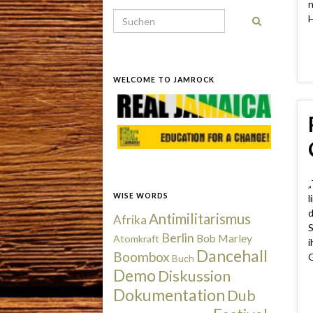
n
Search for:
H
WELCOME TO JAMROCK
„
WISE WORDS
l
d
Antimilitarismus
Afrika
S
Berlin
Bob Marley
Atomkraft
i
Dancehall
Boombox
G
Buch
Demo
Diskussion
Dokumentation
Dub