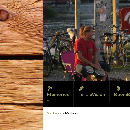
Memories
TellLieVision
BoomB
Startseite
»
Medien