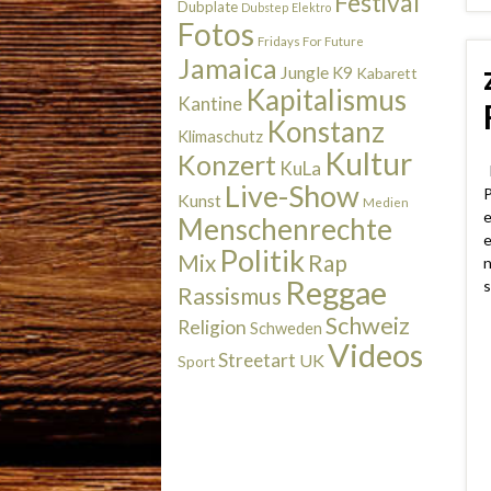
Festival
Dubplate
Dubstep
Elektro
Fotos
Fridays For Future
Jamaica
Jungle
K9
Kabarett
Kapitalismus
Kantine
Konstanz
Klimaschutz
Kultur
Konzert
KuLa
L
Live-Show
P
Kunst
Medien
e
Menschenrechte
e
Politik
Rap
Mix
n
Reggae
s
Rassismus
Schweiz
Religion
Schweden
Videos
Streetart
UK
Sport