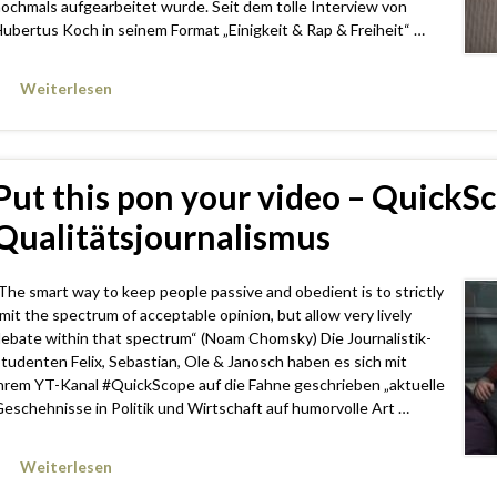
ochmals aufgearbeitet wurde. Seit dem tolle Interview von
ubertus Koch in seinem Format „Einigkeit & Rap & Freiheit“ …
Weiterlesen
Put this pon your video – QuickS
Qualitätsjournalismus
The smart way to keep people passive and obedient is to strictly
imit the spectrum of acceptable opinion, but allow very lively
ebate within that spectrum“ (Noam Chomsky) Die Journalistik-
tudenten Felix, Sebastian, Ole & Janosch haben es sich mit
hrem YT-Kanal #QuickScope​ auf die Fahne geschrieben „aktuelle
eschehnisse in Politik und Wirtschaft auf humorvolle Art …
Weiterlesen