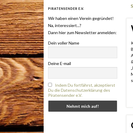
PIRATENSENDER E.V.
Wir haben einen Verein gegründet!
Na, interessiert...?
Dann hier zum Newsletter anmelden:
Dein voller Name
K
B
A
&
Deine E-mail
„
M
s
Indem Du fortfährst, akzeptierst
Du die Datenschutzerklärung des
Piratensender e.V.