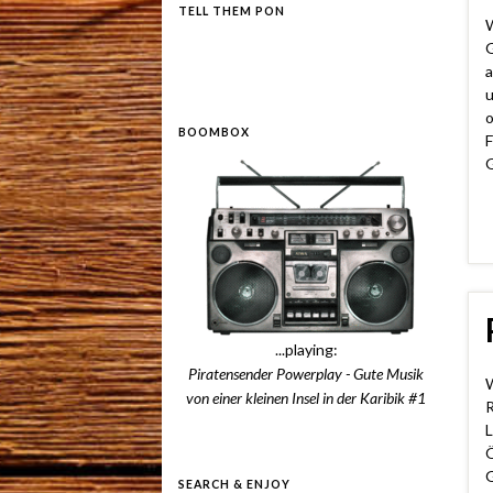
TELL THEM PON
W
G
a
u
o
BOOMBOX
F
G
...playing:
Piratensender Powerplay - Gute Musik
W
von einer kleinen Insel in der Karibik #1
R
L
Ö
G
SEARCH & ENJOY