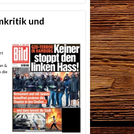
mkritik und
rt
&
un &
 die