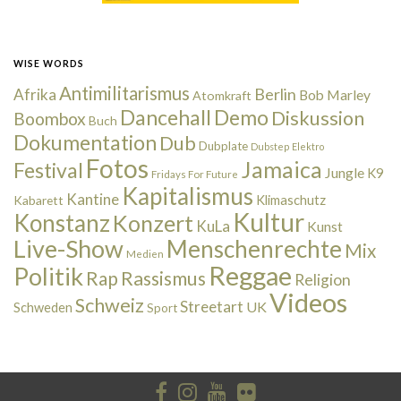
WISE WORDS
Antimilitarismus
Berlin
Afrika
Bob Marley
Atomkraft
Dancehall
Demo
Diskussion
Boombox
Buch
Dokumentation
Dub
Dubplate
Dubstep
Elektro
Fotos
Jamaica
Festival
Jungle
K9
Fridays For Future
Kapitalismus
Kantine
Kabarett
Klimaschutz
Kultur
Konstanz
Konzert
KuLa
Kunst
Live-Show
Menschenrechte
Mix
Medien
Reggae
Politik
Rap
Rassismus
Religion
Videos
Schweiz
Streetart
UK
Schweden
Sport