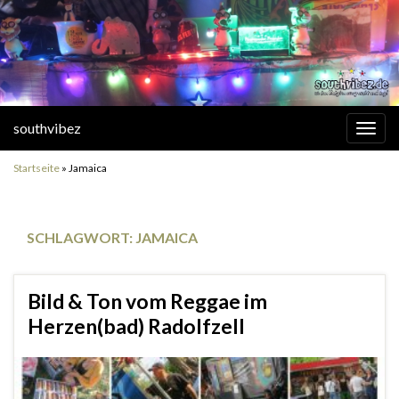
southvibez
Navi
umsc
Startseite
»
Jamaica
SCHLAGWORT:
JAMAICA
Bild & Ton vom Reggae im
Herzen(bad) Radolfzell