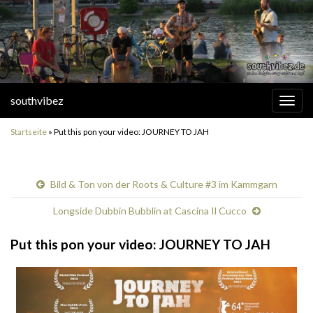
southvibez
Navi
umsc
Startseite
»
Put this pon your video: JOURNEY TO JAH
Bild & Ton von der Roots & Culture #3 im Kammgarn
Longside Dubbin Bubblin at Cascina Il Cucco
Put this pon your video: JOURNEY TO JAH