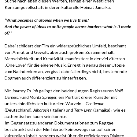
Suche nach eben diesen Werten, fernab einer westlichen
Konsumgesellschaft in deren kulturelle Heimat Jamaika:
“What becomes of utopias when we live them?
And the power of ideas to unite people across borders: what is it made
of? “
Dabei schildert der Film ein widersprüchliches Umfeld, bestimmt
von Armut und Gewalt, aber auch großem Zusammenhalt,
Menschlichkeit und Kreativität, manifestiert in der viel zitierten
„One Love“ für die eigene Musik. Er regt in genau dieser Utopie
zum Nachdenken an, vergisst dabei allerdings nicht, bestehende
Dogmen auch differenziert zu hinterfragen.
Mit
Journey To Jah
gelingt den beiden jungen Regisseuren
Noël
Dernesch
und
Moritz Springer
, ein Portrait dreier Künstler mit
unterschiedlichsten kulturellen Wurzeln –
Gentleman
(Deutschland),
Alborosie
(Italien) und
Terry Lynn
(Jamaika)-, wie es
authentischer kaum sein könnte.
Im Gegensatz zu anderen Dokumentationen zum Reggae
beschränkt sich der Film hierbei keineswegs nur auf seinen
kulturellen Inhalt, sondern weist über die reflektierten Dialoge