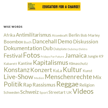
WISE WORDS
Antimilitarismus
Berlin
Afrika
Bob Marley
Atomkraft
Dancehall
Demo
Diskussion
Boombox
Buch
Dokumentation
Dub
Dubplate
Dubstep
Elektro
Fotos
Jamaica
Festival
Jungle
K9
Fridays For Future
Kapitalismus
Kantine
Kabarett
Klimaschutz
Kultur
Konstanz
Konzert
KuLa
Kunst
Live-Show
Menschenrechte
Mix
Medien
Reggae
Politik
Rap
Rassismus
Religion
Videos
Schweiz
Streetart
UK
Schweden
Sport