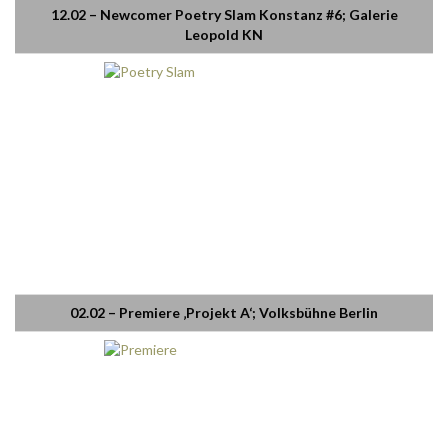
12.02 – Newcomer Poetry Slam Konstanz #6; Galerie
Leopold KN
02.02 – Premiere ‚Projekt A‘; Volksbühne Berlin