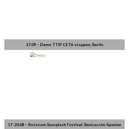
17.09 – Demo TTIP CETA stoppen; Berlin
17-20.08 – Rototom Sunsplash Festival; Benicassim Spanien