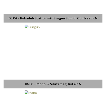
08.04 – Rubadub Station mit Sungun Sound; Contrast KN
04.03 – Mono & Nikitaman; KuLa KN