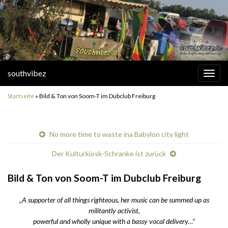
southvibez
Navi
umsc
Startseite
»
Bild & Ton von Soom-T im Dubclub Freiburg
No more time to waste ina Babylon city light
Der Kulturkiosk-Schranke ist zurück
Bild & Ton von Soom-T im Dubclub Freiburg
„A supporter of all things righteous, her music can be summed up as
militantly activist,
powerful and wholly unique with a bassy vocal delivery…“