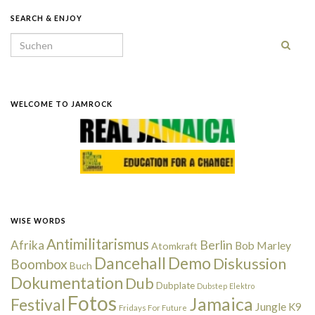
SEARCH & ENJOY
Search for:
WELCOME TO JAMROCK
WISE WORDS
Antimilitarismus
Berlin
Afrika
Bob Marley
Atomkraft
Dancehall
Demo
Diskussion
Boombox
Buch
Dokumentation
Dub
Dubplate
Dubstep
Elektro
Fotos
Jamaica
Festival
Jungle
K9
Fridays For Future