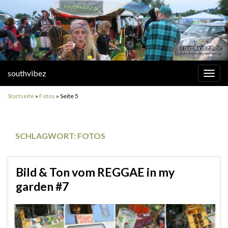
southvibez
Navi
umsc
Startseite
»
Fotos
»
Seite 5
SCHLAGWORT:
FOTOS
Bild & Ton vom REGGAE in my
garden #7