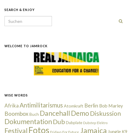
SEARCH & ENJOY
Search for:
WELCOME TO JAMROCK
WISE WORDS
Antimilitarismus
Berlin
Afrika
Bob Marley
Atomkraft
Dancehall
Demo
Diskussion
Boombox
Buch
Dokumentation
Dub
Dubplate
Dubstep
Elektro
Fotos
Jamaica
Festival
Jungle
K9
Fridays For Future