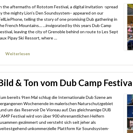
n the aftermaths of Rototom Festival, a digital invitation -spread
y the mighty Lion’s Den Soundsystem– appeared on our
ellLiePhone, telling the story of one promising Dub gathering in
he French Mountains… …invigorated by this years Dub Camp
estival, leaving the city of Grenoble behind on route to Les Sept
aux Pipay Ski Ressort, where …
Weiterlesen
Bild & Ton vom Dub Camp Festiva
um bereits 9ten Mal schlug die Internationale Dub Szene am
ergangenen Wochenende im malerischen Naturschutzgebiet
und um das Reservoir De Vioreau auf. Das gleichnamige DUB
AMP Festival wird von über 900 ehrenamtlichen Helfern
usammen gezimmert und versteht sich seit jeher als
eitestgehend unkommerzielle Plattform für Soundsystem-