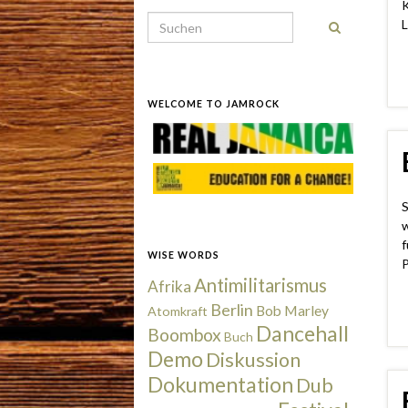
K
Search for:
L
WELCOME TO JAMROCK
S
w
f
WISE WORDS
P
Antimilitarismus
Afrika
Berlin
Bob Marley
Atomkraft
Dancehall
Boombox
Buch
Demo
Diskussion
Dokumentation
Dub