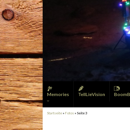
Memories
TellLieVision
BoomB
Startseite
»
Fotos
»
Seite 3