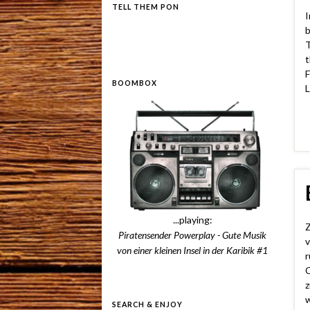
TELL THEM PON
I
b
T
t
F
BOOMBOX
L
...playing:
Z
Piratensender Powerplay - Gute Musik
v
von einer kleinen Insel in der Karibik #1
r
C
z
w
SEARCH & ENJOY