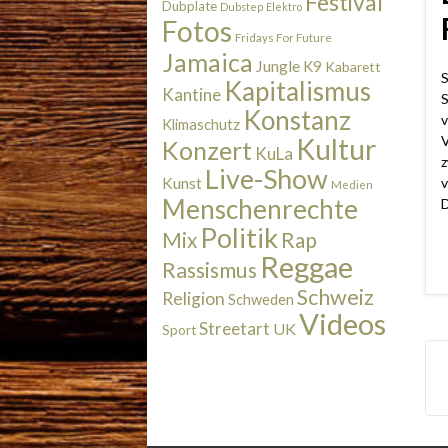
Festival
Dubplate
Dubstep
Elektro
Fotos
Fridays For Future
Jamaica
Jungle
K9
Kabarett
S
Kapitalismus
Kantine
S
Konstanz
v
Klimaschutz
V
Kultur
Konzert
KuLa
z
Live-Show
v
Kunst
Medien
Menschenrechte
D
Politik
Rap
Mix
Reggae
Rassismus
Schweiz
Religion
Schweden
Videos
Streetart
UK
Sport