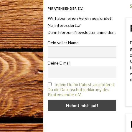
PIRATENSENDER E.V.
Wir haben einen Verein gegründet!
Na, interessiert...?
Dann hier zum Newsletter anmelden:
Dein voller Name
D
g
z
C
Deine E-mail
j
w
u
Indem Du fortfährst, akzeptierst
Du die Datenschutzerklärung des
Piratensender e.V.