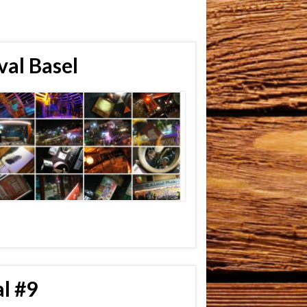
al Basel
l #9