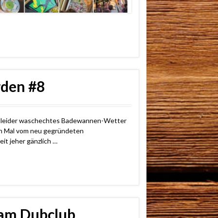
rden #8
ag leider waschechtes Badewannen-Wetter
ten Mal vom neu gegründeten
t jeher gänzlich …
 am Dubclub