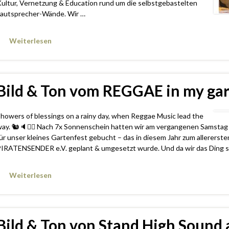
ultur, Vernetzung & Education rund um die selbstgebastelten
autsprecher-Wände. Wir …
Weiterlesen
Bild & Ton vom REGGAE in my ga
howers of blessings on a rainy day, when Reggae Music lead the
ay. 🐿️🔈🏴‍☠️ Nach 7x Sonnenschein hatten wir am vergangenen Samst
ür unser kleines Gartenfest gebucht – das in diesem Jahr zum allerers
IRATENSENDER e.V. geplant & umgesetzt wurde. Und da wir das Ding sei
Weiterlesen
Bild & Ton von Stand High Sound