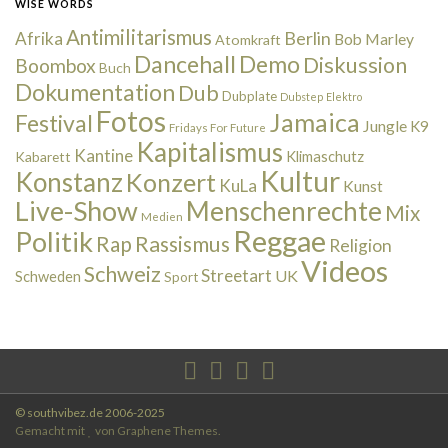
WISE WORDS
Antimilitarismus
Berlin
Afrika
Bob Marley
Atomkraft
Dancehall
Demo
Diskussion
Boombox
Buch
Dokumentation
Dub
Dubplate
Dubstep
Elektro
Fotos
Jamaica
Festival
Jungle
K9
Fridays For Future
Kapitalismus
Kantine
Kabarett
Klimaschutz
Kultur
Konstanz
Konzert
KuLa
Kunst
Live-Show
Menschenrechte
Mix
Medien
Reggae
Politik
Rap
Rassismus
Religion
Videos
Schweiz
Streetart
UK
Schweden
Sport
© southvibez.de 2006-2025
Gemacht mit
von
Graphene Themes
.