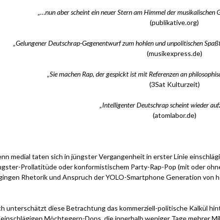
„…nun aber scheint ein neuer Stern am Himmel der musikalischen Ge
(publikative.org)
„Gelungener Deutschrap-Gegenentwurf zum hohlen und unpolitischen Spaßt
(musikexpress.de)
„Sie machen Rap, der gespickt ist mit Referenzen an philosophis
(3Sat Kulturzeit)
„Intelligenter Deutschrap scheint wieder auf
(atomlabor.de)
nn medial taten sich in jüngster Vergangenheit in erster Linie einschläg
gster-Prollatitüde oder konformistischem Party-Rap-Pop (mit oder ohn
 gingen Rhetorik und Anspruch der YOLO-Smartphone Generation von he
h unterschätzt diese Betrachtung das kommerziell-politische Kalkül hi
 einschlägigen Möchtegern-Dons, die innerhalb weniger Tage mehrer Milli