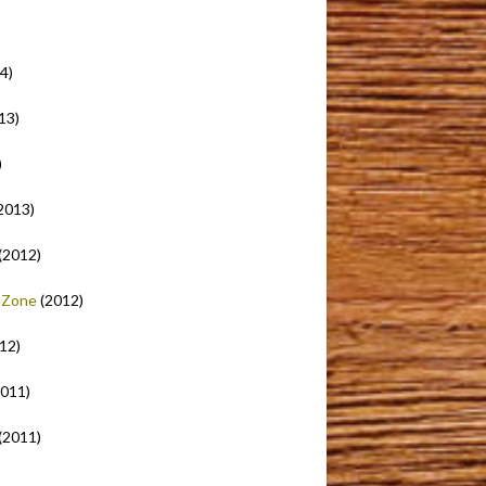
4)
13)
)
2013)
(2012)
ieZone
(2012)
12)
011)
(2011)