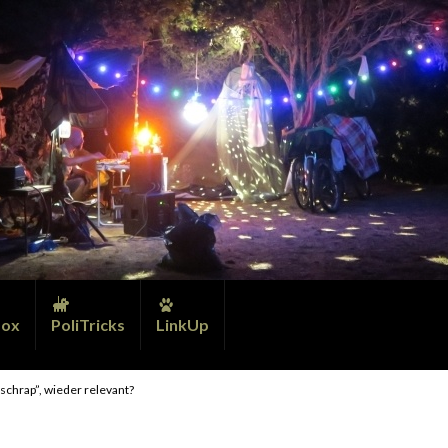
ox
PoliTricks
LinkUp
tschrap”, wieder relevant?