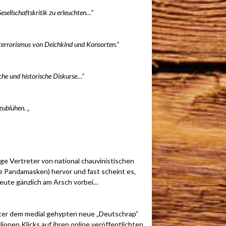
sellschaftskritik zu erleuchten…“
errorismus von Deichkind und Konsorten.“
che und historische Diskurse…“
zublühen. „
ige Vertreter von national chauvinistischen
e Pandamasken) hervor und fast scheint es,
ute gänzlich am Arsch vorbei…
nter dem medial gehypten neue „Deutschrap“
onen Klicks auf ihren online veröffentlichten