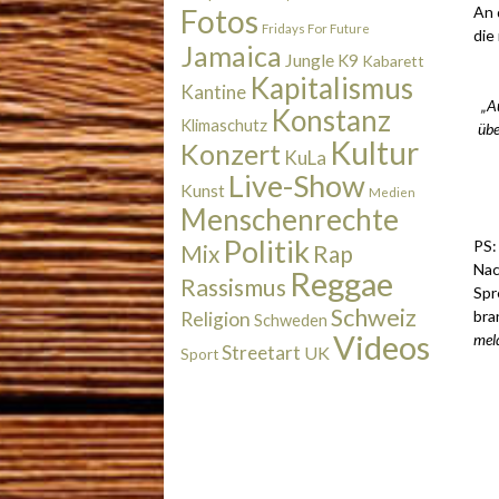
An 
Fotos
Fridays For Future
die
Jamaica
Jungle
K9
Kabarett
Kapitalismus
Kantine
„A
Konstanz
Klimaschutz
übe
Kultur
Konzert
KuLa
Live-Show
Kunst
Medien
.
Menschenrechte
Politik
PS:
Rap
Mix
Nac
Reggae
Rassismus
Spr
Schweiz
bra
Religion
Schweden
Videos
meld
Streetart
UK
Sport