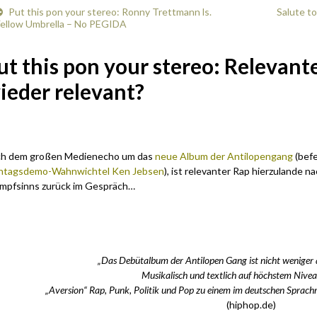
Put this pon your stereo: Ronny Trettmann ls.
Salute to
ellow Umbrella – No PEGIDA
ut this pon your stereo: Relevant
ieder relevant?
h dem großen Medienecho um das
neue Album der Antilopengang
(befe
tagsdemo-Wahnwichtel Ken Jebsen
), ist relevanter Rap hierzulande n
mpfsinns zurück im Gespräch…
.
„Das Debütalbum der Antilopen Gang ist nicht weniger
Musikalisch und textlich auf höchstem Nive
„Aversion“ Rap, Punk, Politik und Pop zu einem im deutschen Sprachr
(hiphop.de)