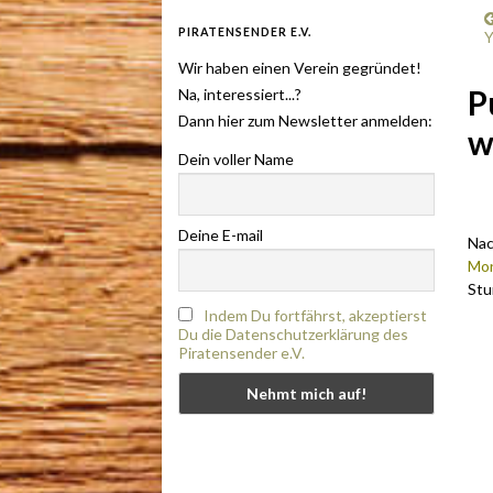
PIRATENSENDER E.V.
Y
Wir haben einen Verein gegründet!
P
Na, interessiert...?
Dann hier zum Newsletter anmelden:
w
Dein voller Name
.
Deine E-mail
Nac
Mon
Stu
Indem Du fortfährst, akzeptierst
Du die Datenschutzerklärung des
Piratensender e.V.