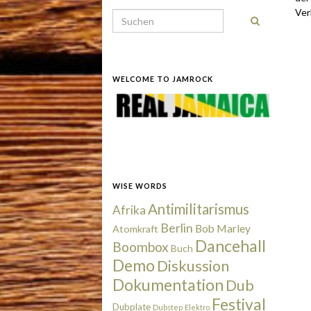
Ver
Search for:
.
WELCOME TO JAMROCK
WISE WORDS
Antimilitarismus
Afrika
Berlin
Bob Marley
Atomkraft
Dancehall
Boombox
Buch
Demo
Diskussion
Dokumentation
Dub
Festival
.
Dubplate
Dubstep
Elektro