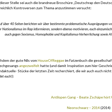
dieser Stelle sei auch die brandneue Broschüre „Deutschrap den Deut
 reichlich Kontroversen zum Thema anzustimmen versucht:
.
uf über 40 Seiten berichten wir über bestimmte problematische Ausprägungen vo
r Nationalismus im Rap informieren, sondern ebenso motivieren, euch einzumisch
auch gegen Sexismus, Homophobie und Kapitalismus-Verherrlichung sowie Alt
hdem der gute Nils vom
HouseOfReggae
im Fatzenbuch die gesellschaf
echgesangs
angezweifelt
hatte (und damit Inspiration zum hier Geschri
ndaktuelle- Stücke der letzten Zeit recherchiert, die wir auch euch nic
et euch!)
:
Antilopen Gang – Beate Zschäpe hört
Neonschwarz – 2014
(2014)