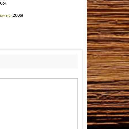
006)
 Say no
(2006)