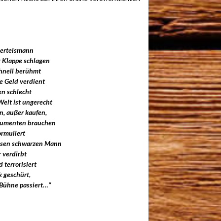
Bertelsmann
r Klappe schlagen
chnell berühmt
e Geld verdient
en schlecht
Welt ist ungerecht
n, außer kaufen,
nsumenten brauchen
ormuliert
bösen schwarzen Mann
r verdirbt
 terrorisiert
k geschürt,
 Bühne passiert…“