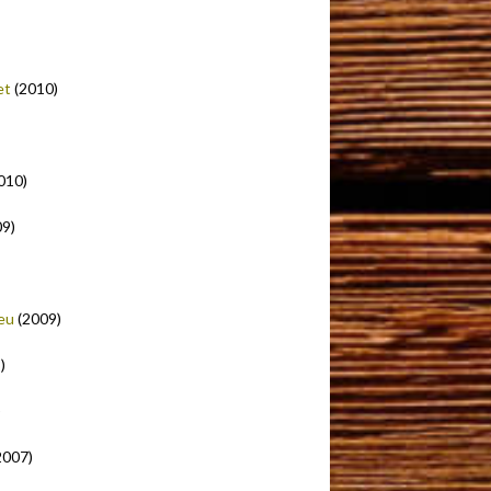
et
(2010)
010)
9)
eu
(2009)
)
)
2007)