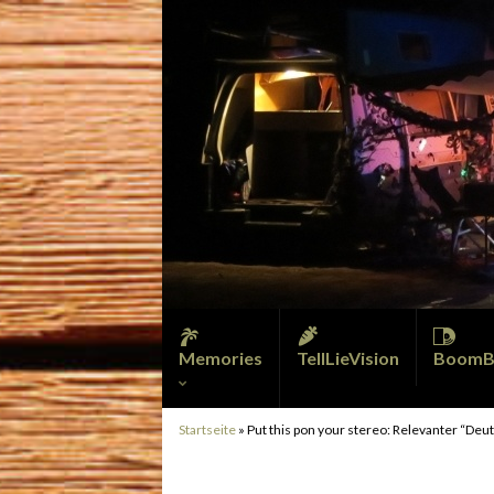
Memories
TellLieVision
BoomB
Startseite
»
Put this pon your stereo: Relevanter “Deu