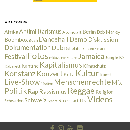
WISE WORDS
Antimilitarismus
Berlin
Afrika
Bob Marley
Atomkraft
Dancehall
Demo
Diskussion
Boombox
Buch
Dokumentation
Dub
Dubplate
Dubstep
Elektro
Fotos
Jamaica
Festival
Jungle
K9
Fridays For Future
Kapitalismus
Kantine
Kabarett
Klimaschutz
Kultur
Konstanz
Konzert
KuLa
Kunst
Live-Show
Menschenrechte
Mix
Medien
Reggae
Politik
Rap
Rassismus
Religion
Videos
Schweiz
Streetart
UK
Schweden
Sport