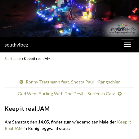
southvibez
Navi
umsc
Startseite
»
Keep it real JAM
Ronny Trettmann feat. Shotta Paul – Rangschier
God Went Surfing With The Devil – Surfen in Gaza
Keep it real JAM
Am Samstag den 14.05, findet zum wiederholten Male der
Keep it
Real JAM
in Königseggwald statt: