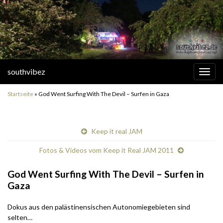
southvibez
Navi
umsc
Startseite
»
God Went Surfing With The Devil – Surfen in Gaza
Keep it real JAM
Fotos & Videos vom Keep it Real JAM 2011
God Went Surfing With The Devil – Surfen in
Gaza
Dokus aus den palästinensischen Autonomiegebieten sind
selten…