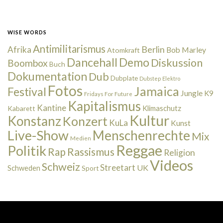
WISE WORDS
Antimilitarismus
Berlin
Afrika
Bob Marley
Atomkraft
Dancehall
Demo
Diskussion
Boombox
Buch
Dokumentation
Dub
Dubplate
Dubstep
Elektro
Fotos
Jamaica
Festival
Jungle
K9
Fridays For Future
Kapitalismus
Kantine
Kabarett
Klimaschutz
Kultur
Konstanz
Konzert
KuLa
Kunst
Live-Show
Menschenrechte
Mix
Medien
Reggae
Politik
Rap
Rassismus
Religion
Videos
Schweiz
Streetart
UK
Schweden
Sport