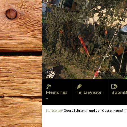
Memories
TellLieVision
BoomB
Startseite
»
Georg Schramm und der Klassenkampf im