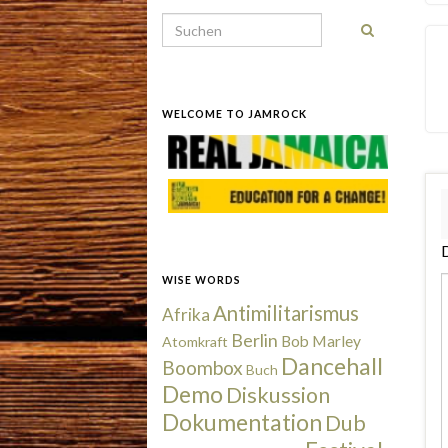
Search for:
WELCOME TO JAMROCK
D
WISE WORDS
Antimilitarismus
Afrika
Berlin
Bob Marley
Atomkraft
Dancehall
Boombox
Buch
Demo
Diskussion
Dokumentation
Dub