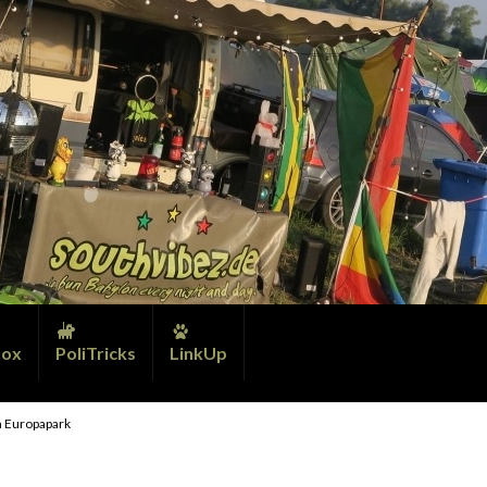
ox
PoliTricks
LinkUp
 Europapark