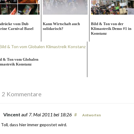
ndrücke vom Dub
Kann Wirtschaft auch
Bild & Ton von der
rine Carnival Basel
solidarisch?
Klimastreik Demo #1 in
Konstanz
ld & Ton vom Globalen
imastreik Konstanz
2 Kommentare
Vincent
auf
7. Mai 2011
bei 18:26
#
Antworten
Toll, dass hier immer gepostet wird.