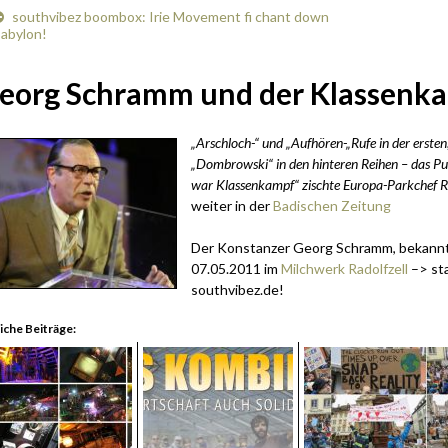
southvibez boombox: Irie Movement fi chant down
abylon!
eorg Schramm und der Klassenk
„Arschloch-“ und „Aufhören-„Rufe in der ersten
„Dombrowski“ in den hinteren Reihen – das Pu
war Klassenkampf“ zischte Europa-Parkchef 
weiter in der
Badischen Zeitung
Der Konstanzer Georg Schramm, bekannt 
07.05.2011 im
Milchwerk Radolfzell
–> sta
southvibez.de!
iche Beiträge: