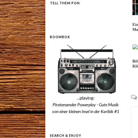
TELL THEM PON
Ei
Ma
BOOMBOX
Bi
Kl
...playing:
Piratensender Powerplay - Gute Musik
von einer kleinen Insel in der Karibik #1
SEARCH & ENJOY