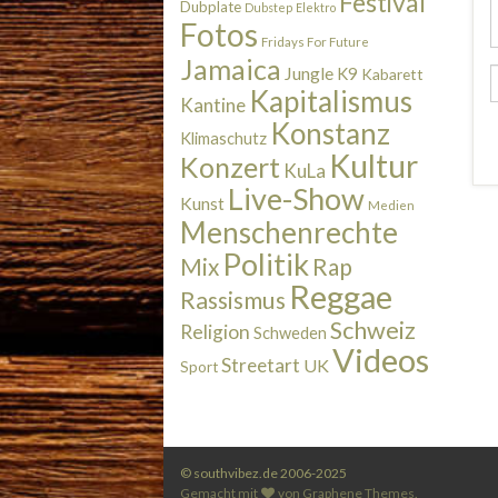
Festival
Dubplate
Dubstep
Elektro
Fotos
Fridays For Future
Jamaica
Jungle
K9
Kabarett
Kapitalismus
Kantine
Konstanz
Klimaschutz
Kultur
Konzert
KuLa
Live-Show
Kunst
Medien
Menschenrechte
Politik
Rap
Mix
Reggae
Rassismus
Schweiz
Religion
Schweden
Videos
Streetart
UK
Sport
© southvibez.de 2006-2025
Gemacht mit
von
Graphene Themes
.