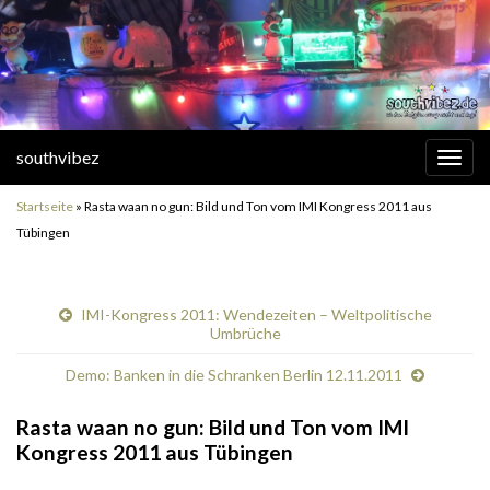
southvibez
Navi
umsc
Startseite
»
Rasta waan no gun: Bild und Ton vom IMI Kongress 2011 aus
Tübingen
IMI-Kongress 2011: Wendezeiten – Weltpolitische
Umbrüche
Demo: Banken in die Schranken Berlin 12.11.2011
Rasta waan no gun: Bild und Ton vom IMI
Kongress 2011 aus Tübingen