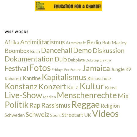
WISE WORDS
Antimilitarismus
Berlin
Afrika
Bob Marley
Atomkraft
Dancehall
Demo
Diskussion
Boombox
Buch
Dokumentation
Dub
Dubplate
Dubstep
Elektro
Fotos
Jamaica
Festival
Jungle
K9
Fridays For Future
Kapitalismus
Kantine
Kabarett
Klimaschutz
Kultur
Konstanz
Konzert
KuLa
Kunst
Live-Show
Menschenrechte
Mix
Medien
Reggae
Politik
Rap
Rassismus
Religion
Videos
Schweiz
Streetart
UK
Schweden
Sport