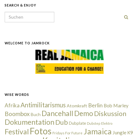
SEARCH & ENJOY
Search for:
WELCOME TO JAMROCK
WISE WORDS
Antimilitarismus
Berlin
Afrika
Bob Marley
Atomkraft
Dancehall
Demo
Diskussion
Boombox
Buch
Dokumentation
Dub
Dubplate
Dubstep
Elektro
Fotos
Jamaica
Festival
Jungle
K9
Fridays For Future