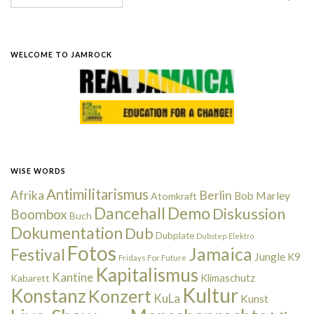
WELCOME TO JAMROCK
WISE WORDS
Antimilitarismus
Berlin
Afrika
Bob Marley
Atomkraft
Dancehall
Demo
Diskussion
Boombox
Buch
Dokumentation
Dub
Dubplate
Dubstep
Elektro
Fotos
Jamaica
Festival
Jungle
K9
Fridays For Future
Kapitalismus
Kantine
Kabarett
Klimaschutz
Kultur
Konstanz
Konzert
KuLa
Kunst