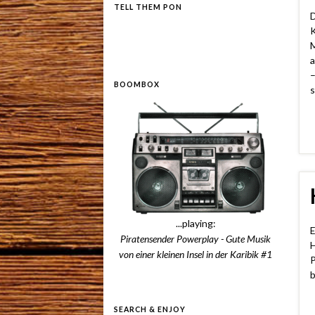
TELL THEM PON
D
K
M
a
–
BOOMBOX
s
...playing:
E
Piratensender Powerplay - Gute Musik
H
von einer kleinen Insel in der Karibik #1
P
b
SEARCH & ENJOY