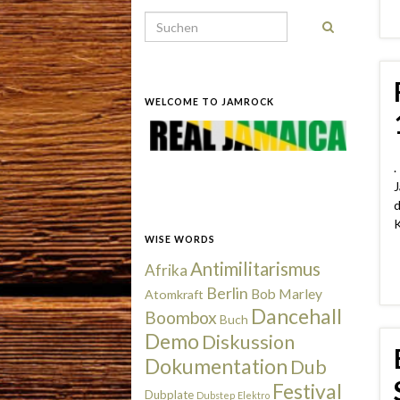
Search for:
WELCOME TO JAMROCK
.
J
d
K
WISE WORDS
Antimilitarismus
Afrika
Berlin
Bob Marley
Atomkraft
Dancehall
Boombox
Buch
Demo
Diskussion
Dokumentation
Dub
Festival
Dubplate
Dubstep
Elektro