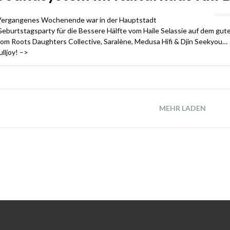
ergangenes Wochenende war in der Hauptstadt
eburtstagsparty für die Bessere Hälfte vom Haile Selassie auf dem gu
om Roots Daughters Collective, Saralène, Medusa Hifi & Djin Seekyou… 
ulljoy! –>
MEHR LADEN