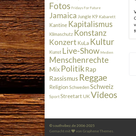
Fotos
Fridays For Future
V
Jamaica
Jungle
K9
Kabarett
G
Kapitalismus
v
Kantine
Konstanz
f
Klimaschutz
Kultur
Konzert
KuLa
Live-Show
Kunst
Medien
Menschenrechte
Politik
Rap
Mix
Reggae
Rassismus
Schweiz
Religion
Schweden
Videos
Streetart
UK
Sport
© southvibez.de 2006-2025
Gemacht mit
von
Graphene Themes
.