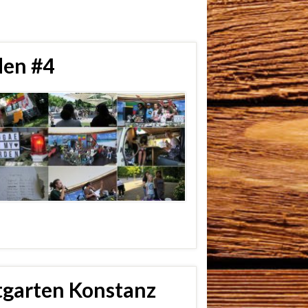
den #4
tgarten Konstanz