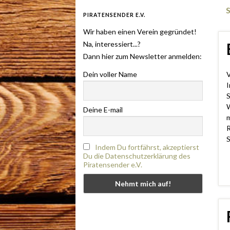
PIRATENSENDER E.V.
Wir haben einen Verein gegründet!
Na, interessiert...?
Dann hier zum Newsletter anmelden:
Dein voller Name
V
I
S
W
Deine E-mail
m
R
S
Indem Du fortfährst, akzeptierst
Du die Datenschutzerklärung des
Piratensender e.V.