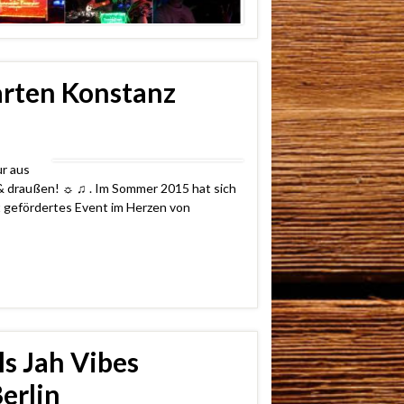
arten Konstanz
ur aus
& draußen! ☼ ♫ . Im Sommer 2015 hat sich
t gefördertes Event im Herzen von
ls Jah Vibes
erlin