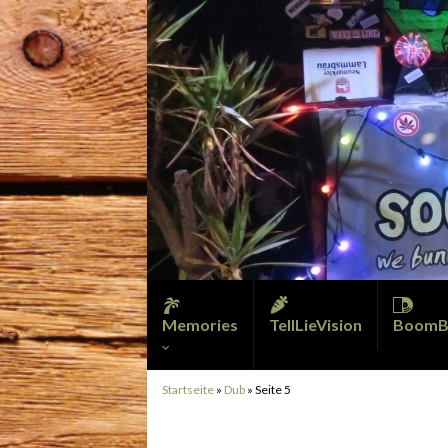
Memories
TellLieVision
BoomB
Startseite
»
Dub
»
Seite 5