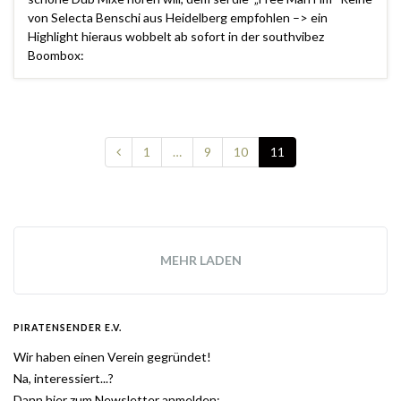
von Selecta Benschi aus Heidelberg empfohlen –> ein
Highlight hieraus wobbelt ab sofort in der southvibez
Boombox:
1
…
9
10
11
MEHR LADEN
PIRATENSENDER E.V.
Wir haben einen Verein gegründet!
Na, interessiert...?
Dann hier zum Newsletter anmelden: