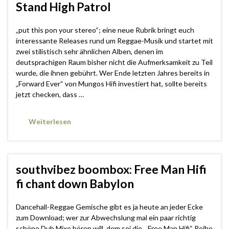
Stand High Patrol
„put this pon your stereo“; eine neue Rubrik bringt euch
interessante Releases rund um Reggae-Musik und startet mit
zwei stilistisch sehr ähnlichen Alben, denen im
deutsprachigen Raum bisher nicht die Aufmerksamkeit zu Teil
wurde, die ihnen gebührt. Wer Ende letzten Jahres bereits in
„Forward Ever“ von Mungos Hifi investiert hat, sollte bereits
jetzt checken, dass …
Weiterlesen
southvibez boombox: Free Man Hifi
fi chant down Babylon
Dancehall-Reggae Gemische gibt es ja heute an jeder Ecke
zum Download; wer zur Abwechslung mal ein paar richtig
schöne Dub Mixe hören will, dem sei die „Free Man Hifi“ Reihe