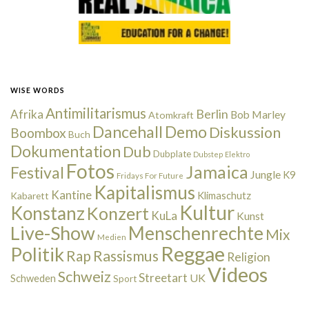
WISE WORDS
Antimilitarismus
Berlin
Afrika
Bob Marley
Atomkraft
Dancehall
Demo
Diskussion
Boombox
Buch
Dokumentation
Dub
Dubplate
Dubstep
Elektro
Fotos
Jamaica
Festival
Jungle
K9
Fridays For Future
Kapitalismus
Kantine
Kabarett
Klimaschutz
Kultur
Konstanz
Konzert
KuLa
Kunst
Live-Show
Menschenrechte
Mix
Medien
Reggae
Politik
Rap
Rassismus
Religion
Videos
Schweiz
Streetart
UK
Schweden
Sport