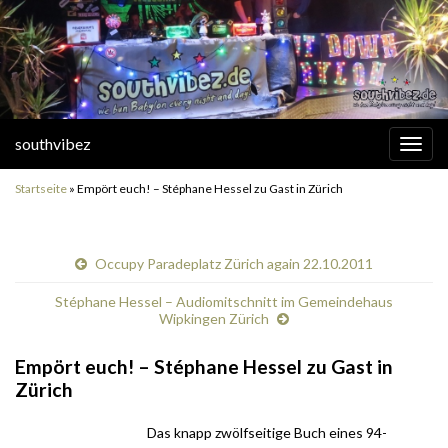
southvibez
Navi
umsc
Startseite
»
Empört euch! – Stéphane Hessel zu Gast in Zürich
Occupy Paradeplatz Zürich again 22.10.2011
Stéphane Hessel – Audiomitschnitt im Gemeindehaus
Wipkingen Zürich
Empört euch! – Stéphane Hessel zu Gast in
Zürich
Das knapp zwölfseitige Buch eines 94-