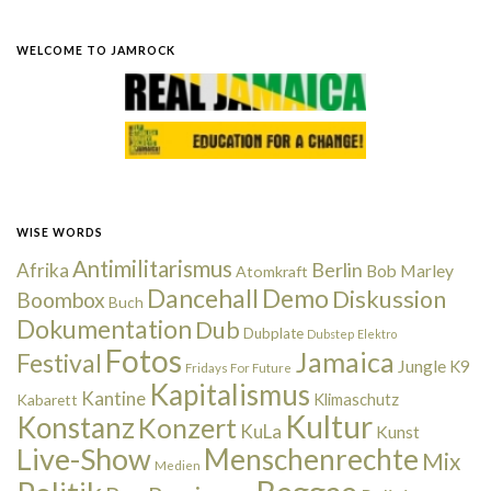
WELCOME TO JAMROCK
WISE WORDS
Antimilitarismus
Berlin
Afrika
Bob Marley
Atomkraft
Dancehall
Demo
Diskussion
Boombox
Buch
Dokumentation
Dub
Dubplate
Dubstep
Elektro
Fotos
Jamaica
Festival
Jungle
K9
Fridays For Future
Kapitalismus
Kantine
Kabarett
Klimaschutz
Kultur
Konstanz
Konzert
KuLa
Kunst
Live-Show
Menschenrechte
Mix
Medien