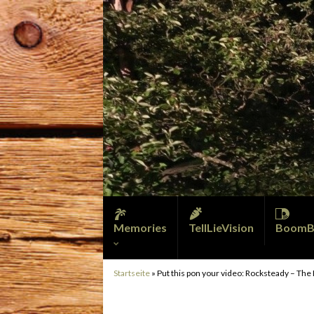
Memories
TellLieVision
BoomB
Startseite
»
Put this pon your video: Rocksteady – The