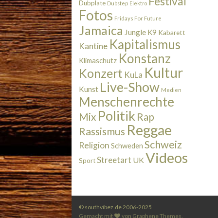
Festival
Dubplate
Dubstep
Elektro
Fotos
Fridays For Future
Jamaica
Jungle
K9
Kabarett
Kapitalismus
Kantine
Konstanz
Klimaschutz
Kultur
Konzert
KuLa
Live-Show
Kunst
Medien
Menschenrechte
Politik
Rap
Mix
Reggae
Rassismus
Schweiz
Religion
Schweden
Videos
Streetart
UK
Sport
© southvibez.de 2006-2025
Gemacht mit
von
Graphene Themes
.