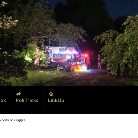
ox
PoliTricks
LinkUp
 Roots of Reggae