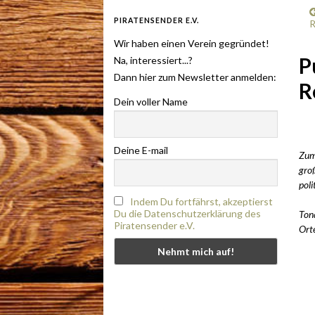
PIRATENSENDER E.V.
R
Wir haben einen Verein gegründet!
P
Na, interessiert...?
Dann hier zum Newsletter anmelden:
R
Dein voller Name
Deine E-mail
Zum
groß
poli
Indem Du fortfährst, akzeptierst
Du die Datenschutzerklärung des
Tona
Piratensender e.V.
Orte
.
.