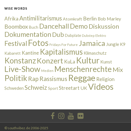
WISE WORDS
Antimilitarismus
Berlin
Afrika
Bob Marley
Atomkraft
Dancehall
Demo
Diskussion
Boombox
Buch
Dokumentation
Dub
Dubplate
Dubstep
Elektro
Fotos
Jamaica
Festival
Jungle
K9
Fridays For Future
Kapitalismus
Kantine
Kabarett
Klimaschutz
Kultur
Konstanz
Konzert
KuLa
Kunst
Live-Show
Menschenrechte
Mix
Medien
Reggae
Politik
Rap
Rassismus
Religion
Videos
Schweiz
Streetart
UK
Schweden
Sport
© southvibez.de 2006-2025