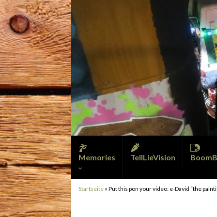
Memories
TellLieVision
BoomB
Startseite
»
Put this pon your video: e-David “the pain