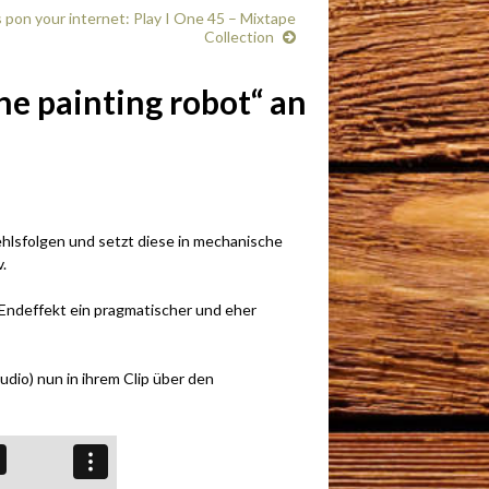
s pon your internet: Play I One 45 – Mixtape
Collection
he painting robot“ an
hlsfolgen und setzt diese in mechanische
.
Endeffekt ein pragmatischer und eher
udio) nun in ihrem Clip über den