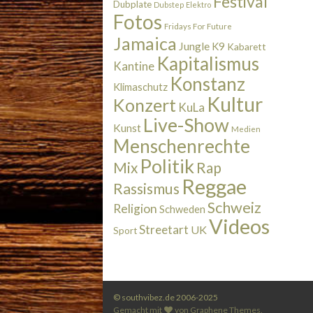
Festival
Dubplate
Dubstep
Elektro
Fotos
Fridays For Future
Jamaica
Jungle
K9
Kabarett
Kapitalismus
Kantine
Konstanz
Klimaschutz
Kultur
Konzert
KuLa
Live-Show
Kunst
Medien
Menschenrechte
Politik
Rap
Mix
Reggae
Rassismus
Schweiz
Religion
Schweden
Videos
Streetart
UK
Sport
© southvibez.de 2006-2025
Gemacht mit
von
Graphene Themes
.