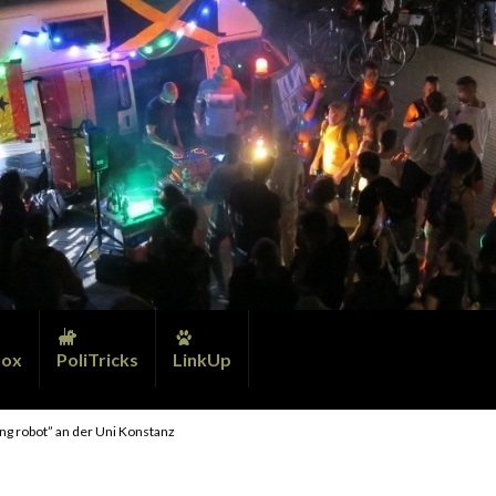
ox
PoliTricks
LinkUp
ting robot” an der Uni Konstanz