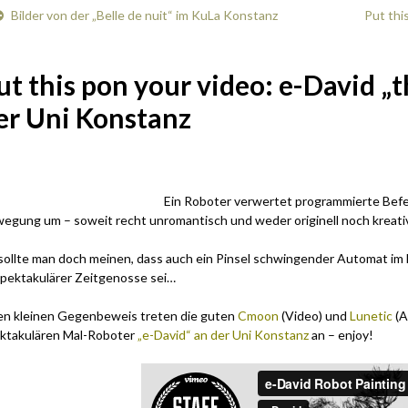
Bilder von der „Belle de nuit“ im KuLa Konstanz
Put thi
ut this pon your video: e-David „t
er Uni Konstanz
Ein Roboter verwertet programmierte Befe
egung um – soweit recht unromantisch und weder originell noch kreativ
sollte man doch meinen, dass auch ein Pinsel schwingender Automat im 
pektakulärer Zeitgenosse sei…
en kleinen Gegenbeweis treten die guten
Cmoon
(Video) und
Lunetic
(A
ktakulären Mal-Roboter
„e-David“ an der Uni Konstanz
an – enjoy!