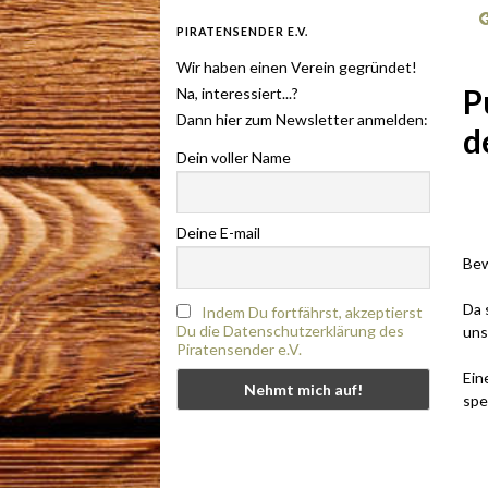
PIRATENSENDER E.V.
Wir haben einen Verein gegründet!
P
Na, interessiert...?
Dann hier zum Newsletter anmelden:
d
Dein voller Name
.
Deine E-mail
Bew
Da 
Indem Du fortfährst, akzeptierst
Du die Datenschutzerklärung des
uns
Piratensender e.V.
Ein
spe