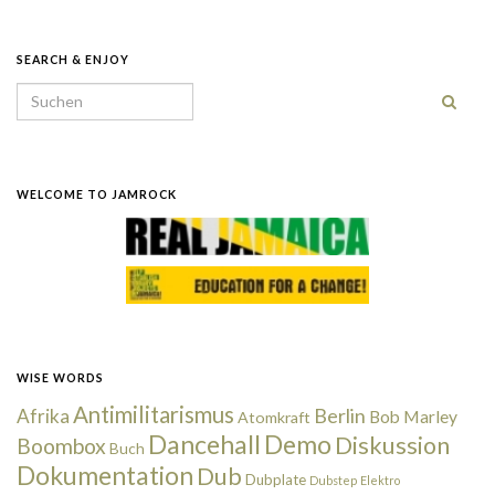
SEARCH & ENJOY
Search for:
WELCOME TO JAMROCK
WISE WORDS
Antimilitarismus
Berlin
Afrika
Bob Marley
Atomkraft
Dancehall
Demo
Diskussion
Boombox
Buch
Dokumentation
Dub
Dubplate
Dubstep
Elektro