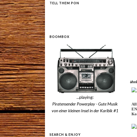
TELL THEM PON
BOOMBOX
ähnl
...playing:
Piratensender Powerplay - Gute Musik
All
EN
von einer kleinen Insel in der Karibik #1
Ko
SEARCH & ENJOY