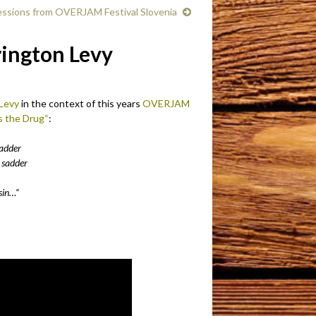
ssions from OVERJAM Festival Slovenia
rington Levy
Levy
in the context of this years
OVERJAM
s the Drug“
:
ladder
 sadder
 sin…“