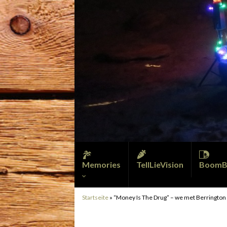
Memories
TellLieVision
BoomB
Startseite
»
“Money Is The Drug” – we met Berrington