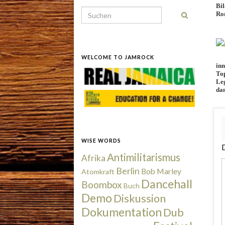
Bi
Search for:
Ro
WELCOME TO JAMROCK
in
Top
Leg
dan
old
WISE WORDS
D
Antimilitarismus
Afrika
Berlin
Bob Marley
Atomkraft
Dancehall
Boombox
Buch
Demo
Diskussion
Dokumentation
Dub