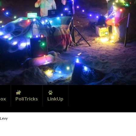
ox
PoliTricks
LinkUp
 Levy