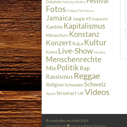
Festival
Dubplate
Dubstep
Elektro
Fotos
Fridays For Future
Jamaica
Jungle
K9
Kabarett
Kapitalismus
Kantine
Konstanz
Klimaschutz
Kultur
Konzert
KuLa
Live-Show
Kunst
Medien
Menschenrechte
Politik
Rap
Mix
Reggae
Rassismus
Schweiz
Religion
Schweden
Videos
Streetart
UK
Sport
© southvibez.de 2006-2025
Gemacht mit
von
Graphene Themes
.