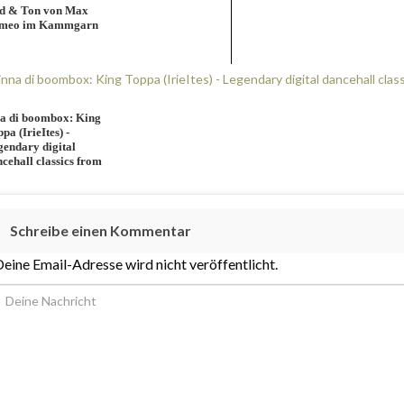
ld & Ton von Max
meo im Kammgarn
na di boombox: King
pa (IrieItes) -
endary digital
cehall classics from
 to new!
Schreibe einen Kommentar
eine Email-Adresse wird nicht veröffentlicht.