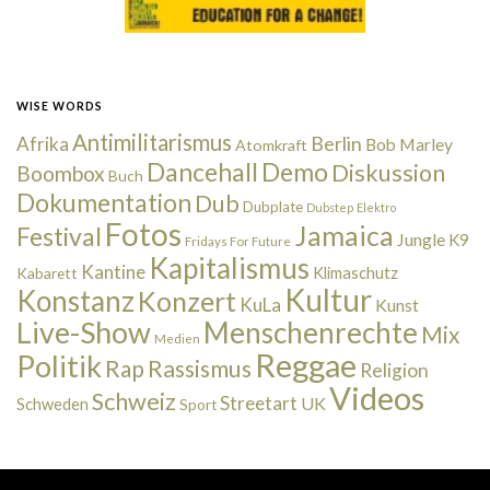
WISE WORDS
Antimilitarismus
Berlin
Afrika
Bob Marley
Atomkraft
Dancehall
Demo
Diskussion
Boombox
Buch
Dokumentation
Dub
Dubplate
Dubstep
Elektro
Fotos
Jamaica
Festival
Jungle
K9
Fridays For Future
Kapitalismus
Kantine
Kabarett
Klimaschutz
Kultur
Konstanz
Konzert
KuLa
Kunst
Live-Show
Menschenrechte
Mix
Medien
Reggae
Politik
Rap
Rassismus
Religion
Videos
Schweiz
Streetart
UK
Schweden
Sport