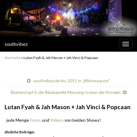
southvibez
Navi
umsc
Startseite
»
Lutan Fyah & Jah Mason + Jah Vinci & Popcaan
southvibez.de bis 2011 in „Winterpause“
Blumentopf & die Blaskapelle Münsing rocken die Firstalm
Lutan Fyah & Jah Mason + Jah Vinci & Popcaan
jede Menge
Fotos
und
Videos
von beiden Shows!
ähnliche Beiträge: