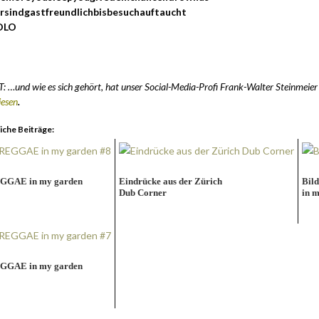
wirsindgastfreundlichbisbesuchauftaucht‬
YOLO
: …und wie es sich gehört, hat unser Social-Media-Profi Frank-Walter Steinme
iesen
.
iche Beiträge:
GGAE in my garden
Eindrücke aus der Zürich
Bil
Dub Corner
in 
GGAE in my garden