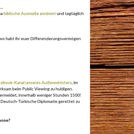
h…
pa
biblische Ausmaße annimmt
und tagtäglich
d wo habt ihr euer Differenzierungsvermögen
cebook-Kanal unseres Außenministers
, im
ksam beim Public Viewing zu huldigen.
vermeldet, innerhalb weniger Stunden 1500!
 Deutsch-Türkische Diplomatie gerettet zu
hone?