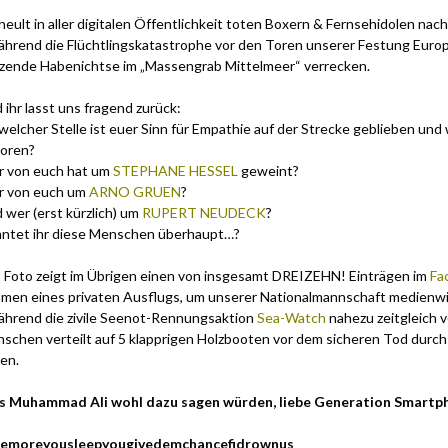
 heult in aller digitalen Öffentlichkeit toten Boxern & Fernsehidolen nac
hrend die Flüchtlingskatastrophe vor den Toren unserer Festung Euro
zende Habenichtse im „Massengrab Mittelmeer“ verrecken.
 ihr lasst uns fragend zurück:
welcher Stelle ist euer Sinn für Empathie auf der Strecke geblieben un
loren?
 von euch hat um
STEPHANE HESSEL
geweint?
 von euch um
ARNO GRUEN
?
 wer (erst kürzlich) um
RUPERT NEUDECK
?
ntet ihr diese Menschen überhaupt…?
 Foto zeigt im Übrigen einen von insgesamt DREIZEHN! Einträgen im
Fa
men eines privaten Ausflugs, um unserer Nationalmannschaft medienwir
hrend die zivile Seenot-Rennungsaktion
Sea-Watch
nahezu zeitgleich 
schen verteilt auf 5 klapprigen Holzbooten vor dem sicheren Tod durch
en.
 Muhammad Ali wohl dazu sagen würden, liebe Generation Smartp
hemoreyousleepyougivedemchancefidrownus‬