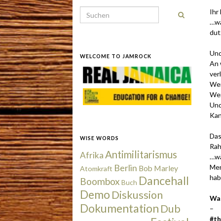
Ihr
Search for:
…wä
dut
Und
WELCOME TO JAMROCK
An 
ver
Wer
Wer
Und
Kan
Das
WISE WORDS
Rah
Antimilitarismus
Afrika
…wä
Berlin
Men
Bob Marley
Atomkraft
hab
Dancehall
Boombox
Buch
Demo
Diskussion
Was
Dokumentation
Dub
–
#‎t