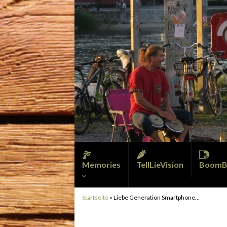
Memories
TellLieVision
BoomB
Startseite
»
Liebe Generation Smartphone…