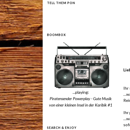
TELL THEM PON
BOOMBOX
Lie
Ihr
...playing:
…wä
Piratensender Powerplay - Gute Musik
Rei
von einer kleinen Insel in der Karibik #1
Ihr
…wä
sof
SEARCH & ENJOY