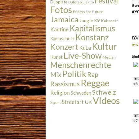
Festival
Dubplate
Dubstep
Elektro
‪#‎
Fotos
‪#‎
Fridays For Future
Jamaica
Jungle
K9
Kabarett
Kapitalismus
Kantine
Konstanz
EDIT
Klimaschutz
Kultur
erw
Konzert
KuLa
Live-Show
ähnl
Kunst
Medien
Menschenrechte
Politik
Rap
Mix
RE
Reggae
Rassismus
#8
Schweiz
Religion
Schweden
Videos
Streetart
UK
Sport
RE
#7