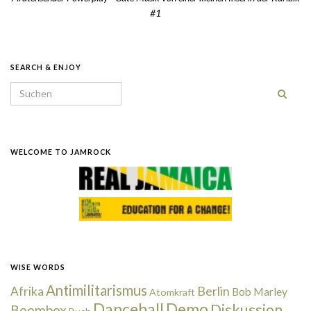
#1
SEARCH & ENJOY
Search for:
WELCOME TO JAMROCK
WISE WORDS
Antimilitarismus
Berlin
Afrika
Bob Marley
Atomkraft
Dancehall
Demo
Diskussion
Boombox