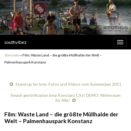
southvibez
Navi
umsc
Startseite
»
Film: Waste Land – die größte Müllhalde der Welt –
Palmenhauspark Konstanz
Stand up for love: Fotos und Videos vom Summerjam 2011
Smash gentrification inna Konstanz City! DEMO: Wohnraum
für Alle!
Film: Waste Land – die größte Müllhalde der
Welt – Palmenhauspark Konstanz