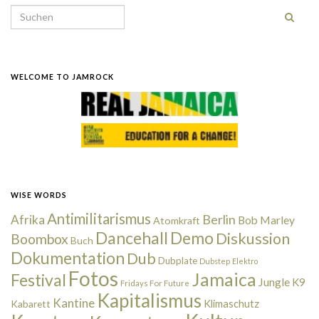
Search for:
WELCOME TO JAMROCK
WISE WORDS
Antimilitarismus
Berlin
Afrika
Bob Marley
Atomkraft
Dancehall
Demo
Diskussion
Boombox
Buch
Dokumentation
Dub
Dubplate
Dubstep
Elektro
Fotos
Jamaica
Festival
Jungle
K9
Fridays For Future
Kapitalismus
Kantine
Kabarett
Klimaschutz