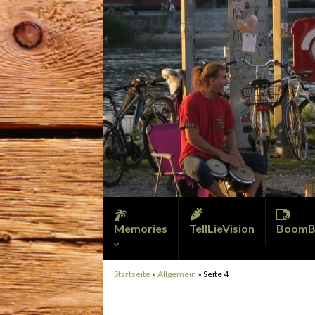
Memories
TellLieVision
BoomB
Startseite
»
Allgemein
»
Seite 4