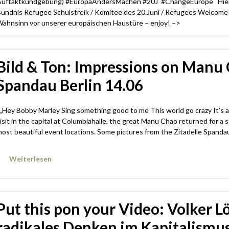
uftaktkundgebung) #EuropaAndersMachen #20J #ChangeEurope Hier e
ündnis Refugee Schulstreik / Komitee des 20.Juni / Refugees Welcome 
ahnsinn vor unserer europäischen Haustüre – enjoy! –>
Bild & Ton: Impressions on Manu 
Spandau Berlin 14.06
Hey Bobby Marley Sing something good to me This world go crazy It’s a
isit in the capital at Columbiahalle, the great Manu Chao returned for a 
ost beautiful event locations. Some pictures from the Zitadelle Spandau
Weiterlesen
Put this pon your Video: Volker L
radikales Denken im Kapitalismu