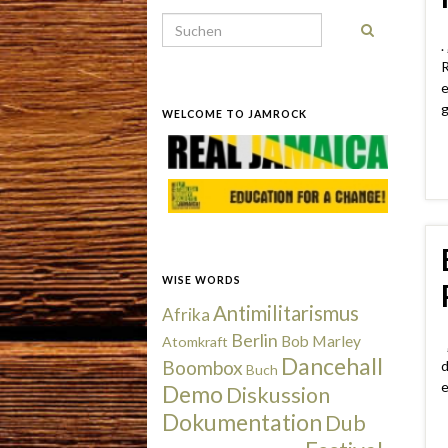
Search for:
.
R
e
g
WELCOME TO JAMROCK
WISE WORDS
Antimilitarismus
Afrika
Berlin
Bob Marley
Atomkraft
„
Dancehall
Boombox
d
Buch
e
Demo
Diskussion
Dokumentation
Dub