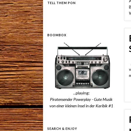
A
TELL THEM PON
B
W
BOOMBOX
„
v
m
...playing:
Piratensender Powerplay - Gute Musik
von einer kleinen Insel in der Karibik #1
SEARCH & ENJOY