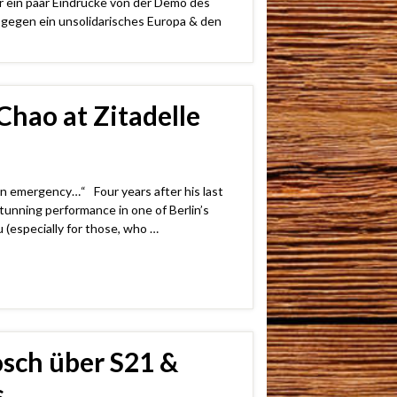
in paar Eindrücke von der Demo des
gegen ein unsolidarisches Europa & den
Chao at Zitadelle
n emergency…“ Four years after his last
stunning performance in one of Berlin’s
 (especially for those, who …
ösch über S21 &
s