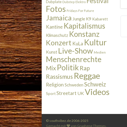
Festival
Dubplate
Dubstep
Elektro
Fotos
Fridays For Future
Jamaica
Jungle
K9
Kabarett
Kapitalismus
Kantine
Konstanz
Klimaschutz
Kultur
Konzert
KuLa
Live-Show
Kunst
Medien
Menschenrechte
Politik
Rap
Mix
Reggae
Rassismus
Schweiz
Religion
Schweden
Videos
Streetart
UK
Sport
© southvibez.de 2006-2025
Gemacht mit
von
Graphene Themes
.