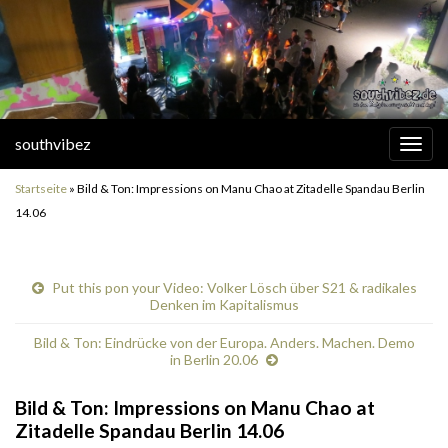
southvibez
Navi
umsc
Startseite
»
Bild & Ton: Impressions on Manu Chao at Zitadelle Spandau Berlin
14.06
Put this pon your Video: Volker Lösch über S21 & radikales
Denken im Kapitalismus
Bild & Ton: Eindrücke von der Europa. Anders. Machen. Demo
in Berlin 20.06
Bild & Ton: Impressions on Manu Chao at
Zitadelle Spandau Berlin 14.06