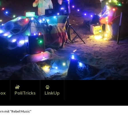
ox
PoliTricks
LinkUp
ern mit “Rebel Music”