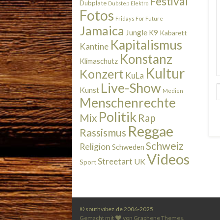
Festival
Dubplate
Dubstep
Elektro
Fotos
Fridays For Future
Jamaica
Jungle
K9
Kabarett
Kapitalismus
Kantine
Konstanz
Klimaschutz
Kultur
Konzert
KuLa
Live-Show
Kunst
Medien
Menschenrechte
Politik
Rap
Mix
Reggae
Rassismus
Schweiz
Religion
Schweden
Videos
Streetart
UK
Sport
© southvibez.de 2006-2025
Gemacht mit
von
Graphene Themes
.