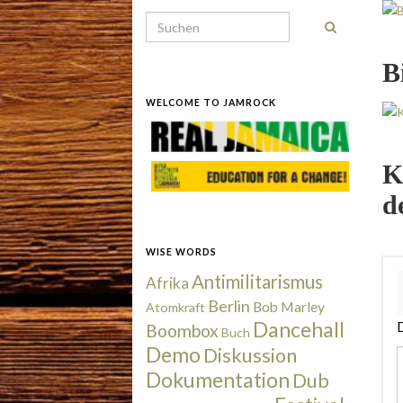
Search for:
B
WELCOME TO JAMROCK
K
d
WISE WORDS
Antimilitarismus
Afrika
Berlin
Bob Marley
Atomkraft
Dancehall
D
Boombox
Buch
Demo
Diskussion
Dokumentation
Dub