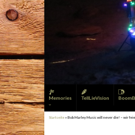
Memories
TellLieVision
BoomB
Startseite
»
Bob Marley Music will never die! – wir fei