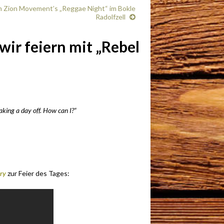
on Zion Movement’s „Reggae Night“ im Bokle
Radolfzell
wir feiern mit „Rebel
aking a day off. How can I?“
ory
zur Feier des Tages: