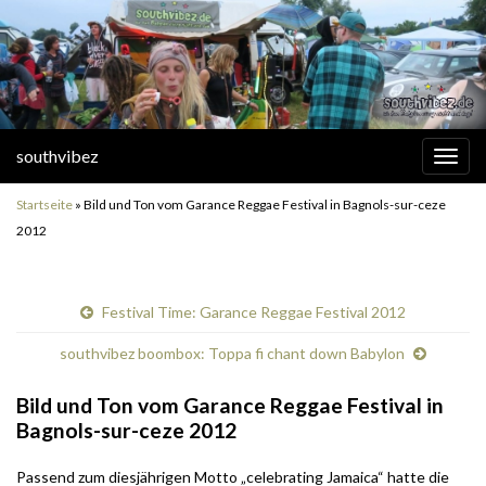
southvibez
Navi
umsc
Startseite
»
Bild und Ton vom Garance Reggae Festival in Bagnols-sur-ceze
2012
Festival Time: Garance Reggae Festival 2012
southvibez boombox: Toppa fi chant down Babylon
Bild und Ton vom Garance Reggae Festival in
Bagnols-sur-ceze 2012
Passend zum diesjährigen Motto „celebrating Jamaica“ hatte die