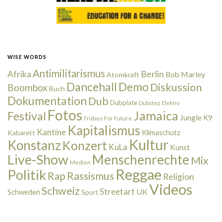
WISE WORDS
Antimilitarismus
Berlin
Afrika
Bob Marley
Atomkraft
Dancehall
Demo
Diskussion
Boombox
Buch
Dokumentation
Dub
Dubplate
Dubstep
Elektro
Fotos
Jamaica
Festival
Jungle
K9
Fridays For Future
Kapitalismus
Kantine
Kabarett
Klimaschutz
Kultur
Konstanz
Konzert
KuLa
Kunst
Live-Show
Menschenrechte
Mix
Medien
Reggae
Politik
Rap
Rassismus
Religion
Videos
Schweiz
Streetart
UK
Schweden
Sport