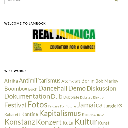
WELCOME TO JAMROCK
WISE WORDS
Antimilitarismus
Berlin
Afrika
Bob Marley
Atomkraft
Dancehall
Demo
Diskussion
Boombox
Buch
Dokumentation
Dub
Dubplate
Dubstep
Elektro
Fotos
Jamaica
Festival
Jungle
K9
Fridays For Future
Kapitalismus
Kantine
Kabarett
Klimaschutz
Kultur
Konstanz
Konzert
KuLa
Kunst