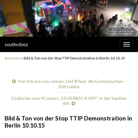
southvibez
Navi
umsc
Startseite
»
Bild & Ton von der Stop TTIP Demonstration in Berlin 10.10.15
Put this pon you stereo: Def Ill feat. die Gutmenschen –
Zeltstädte
Eindrücke vom 4Corners „SILVERBACK HIFI“ in der Kantine
KN
Bild & Ton von der Stop TTIP Demonstration in
Berlin 10.10.15