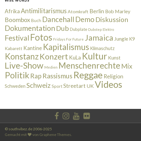
WISE WORDS
Antimilitarismus
Berlin
Afrika
Bob Marley
Atomkraft
Dancehall
Demo
Diskussion
Boombox
Buch
Dokumentation
Dub
Dubplate
Dubstep
Elektro
Fotos
Jamaica
Festival
Jungle
K9
Fridays For Future
Kapitalismus
Kantine
Kabarett
Klimaschutz
Kultur
Konstanz
Konzert
KuLa
Kunst
Live-Show
Menschenrechte
Mix
Medien
Reggae
Politik
Rap
Rassismus
Religion
Videos
Schweiz
Streetart
UK
Schweden
Sport
© southvibez.de 2006-2025
Gemacht mit
von
Graphene Themes
.