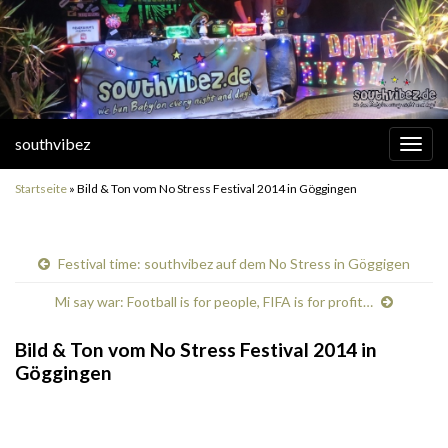
southvibez
Navi
umsc
Startseite
»
Bild & Ton vom No Stress Festival 2014 in Göggingen
Festival time: southvibez auf dem No Stress in Göggigen
Mi say war: Football is for people, FIFA is for profit…
Bild & Ton vom No Stress Festival 2014 in
Göggingen
.