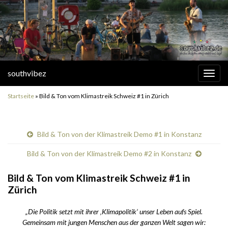
southvibez
Navi
umsc
Startseite
»
Bild & Ton vom Klimastreik Schweiz #1 in Zürich
Bild & Ton von der Klimastreik Demo #1 in Konstanz
Bild & Ton von der Klimastreik Demo #2 in Konstanz
Bild & Ton vom Klimastreik Schweiz #1 in
Zürich
„Die Politik setzt mit ihrer ‚Klimapolitik‘ unser Leben aufs Spiel.
Gemeinsam mit jungen Menschen aus der ganzen Welt sagen wir: