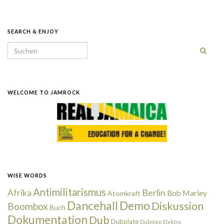
SEARCH & ENJOY
Search for:
WELCOME TO JAMROCK
WISE WORDS
Antimilitarismus
Berlin
Afrika
Bob Marley
Atomkraft
Dancehall
Demo
Diskussion
Boombox
Buch
Dokumentation
Dub
Dubplate
Dubstep
Elektro