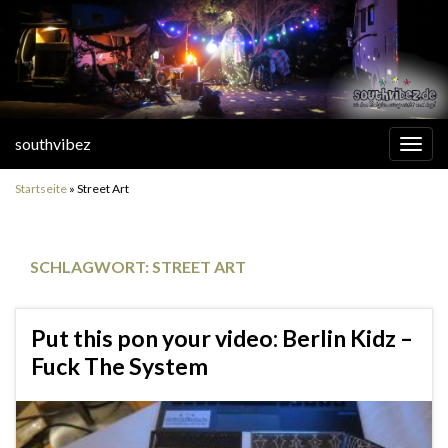
southvibez
Navi
umsc
Startseite
»
Street Art
SCHLAGWORT:
STREET ART
Put this pon your video: Berlin Kidz –
Fuck The System