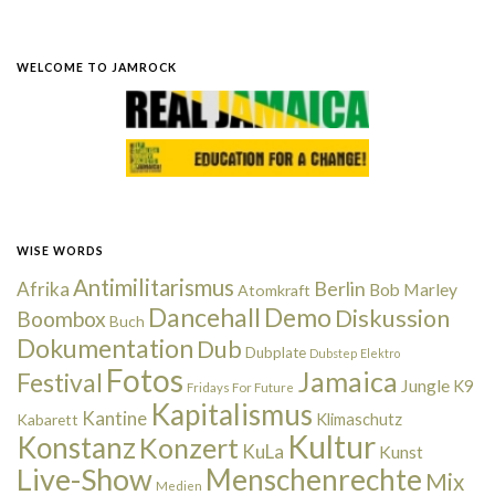
WELCOME TO JAMROCK
WISE WORDS
Antimilitarismus
Berlin
Afrika
Bob Marley
Atomkraft
Dancehall
Demo
Diskussion
Boombox
Buch
Dokumentation
Dub
Dubplate
Dubstep
Elektro
Fotos
Jamaica
Festival
Jungle
K9
Fridays For Future
Kapitalismus
Kantine
Kabarett
Klimaschutz
Kultur
Konstanz
Konzert
KuLa
Kunst
Live-Show
Menschenrechte
Mix
Medien