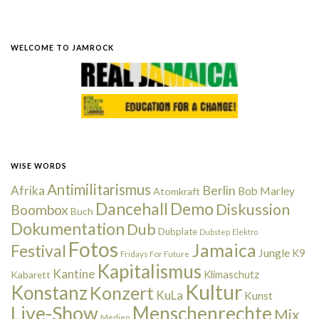
WELCOME TO JAMROCK
WISE WORDS
Antimilitarismus
Berlin
Afrika
Bob Marley
Atomkraft
Dancehall
Demo
Diskussion
Boombox
Buch
Dokumentation
Dub
Dubplate
Dubstep
Elektro
Fotos
Jamaica
Festival
Jungle
K9
Fridays For Future
Kapitalismus
Kantine
Kabarett
Klimaschutz
Kultur
Konstanz
Konzert
KuLa
Kunst
Live-Show
Menschenrechte
Mix
Medien