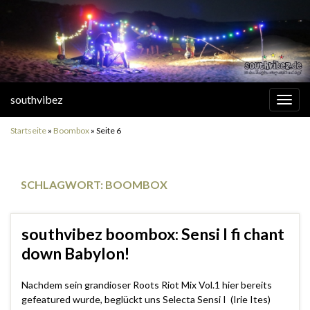
southvibez
Navi
umsc
Startseite
»
Boombox
»
Seite 6
SCHLAGWORT:
BOOMBOX
southvibez boombox: Sensi I fi chant
down Babylon!
Nachdem sein grandioser Roots Riot Mix Vol.1 hier bereits
gefeatured wurde, beglückt uns Selecta Sensi I (Irie Ites)