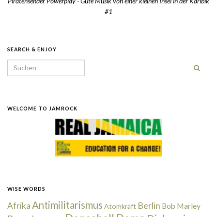
Piratensender Powerplay - Gute Musik von einer kleinen Insel in der Karibik
#1
SEARCH & ENJOY
Search for:
WELCOME TO JAMROCK
WISE WORDS
Antimilitarismus
Berlin
Afrika
Bob Marley
Atomkraft