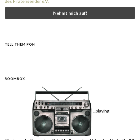
des Piratensender e.V.
TELL THEM PON
BOOMBOX
...playing: