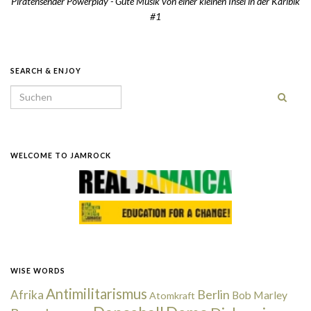
Piratensender Powerplay - Gute Musik von einer kleinen Insel in der Karibik
#1
SEARCH & ENJOY
Search for:
WELCOME TO JAMROCK
WISE WORDS
Antimilitarismus
Berlin
Afrika
Bob Marley
Atomkraft