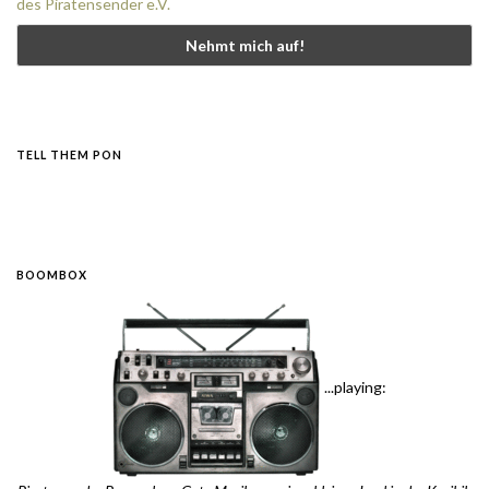
des Piratensender e.V.
TELL THEM PON
BOOMBOX
...playing: