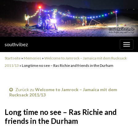
southvibez
Navi
umsc
Startseite
»
Memories
»
Welcome to Jamrock – Jamaica mit dem Rucksack
2011/13
»
Long time no see – Ras Richie and friends in the Durham
Zurück zu
Welcome to Jamrock – Jamaica mit dem
Rucksack 2011/13
Long time no see – Ras Richie and
friends in the Durham