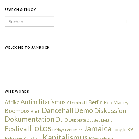
SEARCH & ENJOY
Search for:
WELCOME TO JAMROCK
WISE WORDS
Antimilitarismus
Berlin
Afrika
Bob Marley
Atomkraft
Dancehall
Demo
Diskussion
Boombox
Buch
Dokumentation
Dub
Dubplate
Dubstep
Elektro
Fotos
Jamaica
Festival
Jungle
K9
Fridays For Future
Kapitalismus
Kantine
Kabarett
Klimaschutz