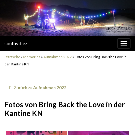
southvibez
Navi
umsc
Startseite
»
Memories
»
Aufnahmen 2022
»
Fotos von Bring Back the Love in
der Kantine KN
Zurück zu
Aufnahmen 2022
Fotos von Bring Back the Love in der
Kantine KN