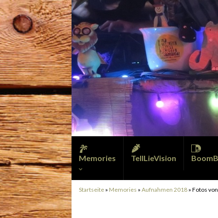
Memories
TellLieVision
BoomB
Startseite
»
Memories
»
Aufnahmen 2018
»
Fotos von