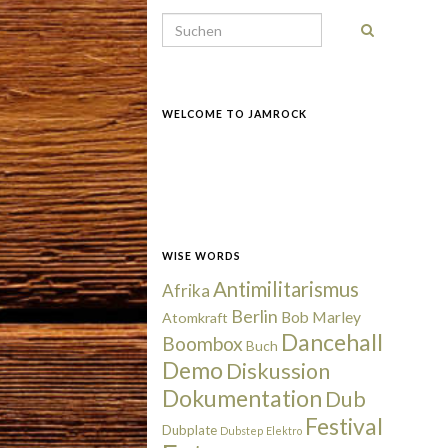
Search for:
WELCOME TO JAMROCK
WISE WORDS
Antimilitarismus
Afrika
Berlin
Bob Marley
Atomkraft
Dancehall
Boombox
Buch
Demo
Diskussion
Dokumentation
Dub
Festival
Dubplate
Dubstep
Elektro