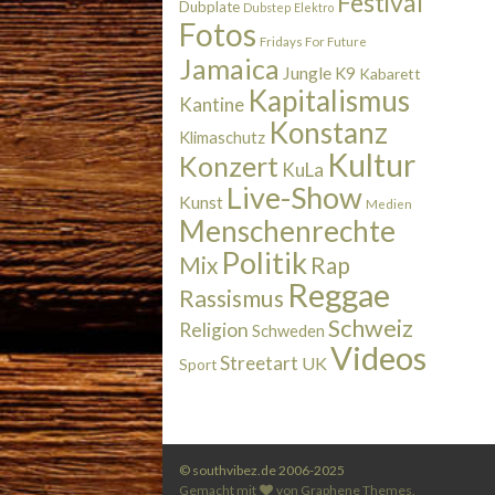
Festival
Dubplate
Dubstep
Elektro
Fotos
Fridays For Future
Jamaica
Jungle
K9
Kabarett
Kapitalismus
Kantine
Konstanz
Klimaschutz
Kultur
Konzert
KuLa
Live-Show
Kunst
Medien
Menschenrechte
Politik
Rap
Mix
Reggae
Rassismus
Schweiz
Religion
Schweden
Videos
Streetart
UK
Sport
© southvibez.de 2006-2025
Gemacht mit
von
Graphene Themes
.