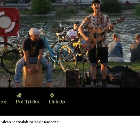
ox
PoliTricks
LinkUp
 Micah Shemaiah im Bokle Radolfzell