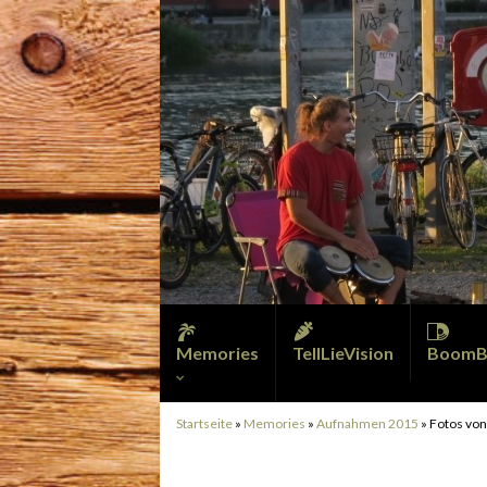
Memories
TellLieVision
BoomB
Startseite
»
Memories
»
Aufnahmen 2015
»
Fotos von