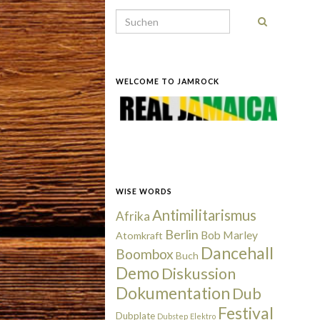
Search for:
WELCOME TO JAMROCK
WISE WORDS
Antimilitarismus
Afrika
Berlin
Bob Marley
Atomkraft
Dancehall
Boombox
Buch
Demo
Diskussion
Dokumentation
Dub
Festival
Dubplate
Dubstep
Elektro