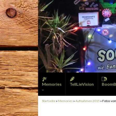
Memories
TellLieVision
BoomB
Startseite
»
Memories
»
Aufnahmen 2015
»
Fotos vom