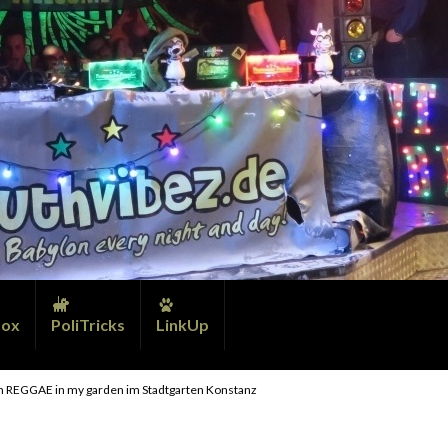
ox
PoliTricks
LinkUp
 REGGAE in my garden im Stadtgarten Konstanz