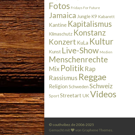
Fotos
Fridays For Future
Jamaica
Jungle
K9
Kabarett
Kapitalismus
Kantine
Konstanz
Klimaschutz
Kultur
Konzert
KuLa
Live-Show
Kunst
Medien
Menschenrechte
Politik
Rap
Mix
Reggae
Rassismus
Schweiz
Religion
Schweden
Videos
Streetart
UK
Sport
© southvibez.de 2006-2025
Gemacht mit
von
Graphene Themes
.