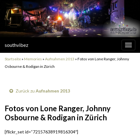
southvibez
Navi
umsc
Startseite
»
Memories
»
Aufnahmen 2013
»
Fotos von Lone Ranger, Johnny
Osbourne & Rodigan in Zürich
Zurück zu
Aufnahmen 2013
Fotos von Lone Ranger, Johnny
Osbourne & Rodigan in Zürich
[flickr_set id=“72157638919816304″]