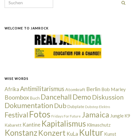
Search for:
WELCOME TO JAMROCK
WISE WORDS
Antimilitarismus
Berlin
Afrika
Bob Marley
Atomkraft
Dancehall
Demo
Diskussion
Boombox
Buch
Dokumentation
Dub
Dubplate
Dubstep
Elektro
Fotos
Jamaica
Festival
Jungle
K9
Fridays For Future
Kapitalismus
Kantine
Kabarett
Klimaschutz
Kultur
Konstanz
Konzert
KuLa
Kunst