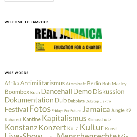
WELCOME TO JAMROCK
WISE WORDS
Antimilitarismus
Berlin
Afrika
Bob Marley
Atomkraft
Dancehall
Demo
Diskussion
Boombox
Buch
Dokumentation
Dub
Dubplate
Dubstep
Elektro
Fotos
Jamaica
Festival
Jungle
K9
Fridays For Future
Kapitalismus
Kantine
Kabarett
Klimaschutz
Kultur
Konstanz
Konzert
KuLa
Kunst
Live-Show
Menschenrechte
Mix