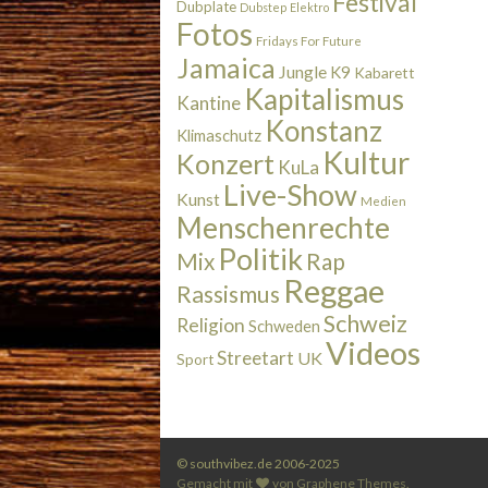
Festival
Dubplate
Dubstep
Elektro
Fotos
Fridays For Future
Jamaica
Jungle
K9
Kabarett
Kapitalismus
Kantine
Konstanz
Klimaschutz
Kultur
Konzert
KuLa
Live-Show
Kunst
Medien
Menschenrechte
Politik
Rap
Mix
Reggae
Rassismus
Schweiz
Religion
Schweden
Videos
Streetart
UK
Sport
© southvibez.de 2006-2025
Gemacht mit
von
Graphene Themes
.