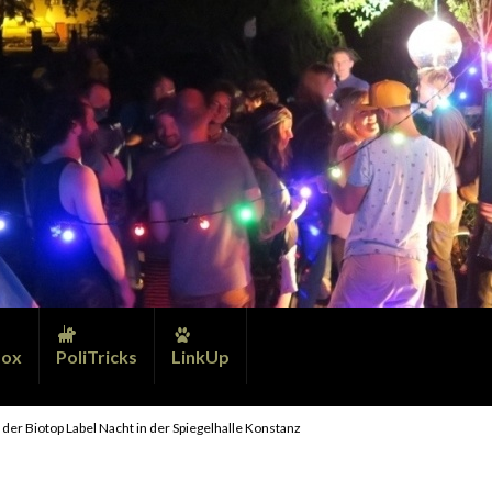
ox
PoliTricks
LinkUp
 der Biotop Label Nacht in der Spiegelhalle Konstanz