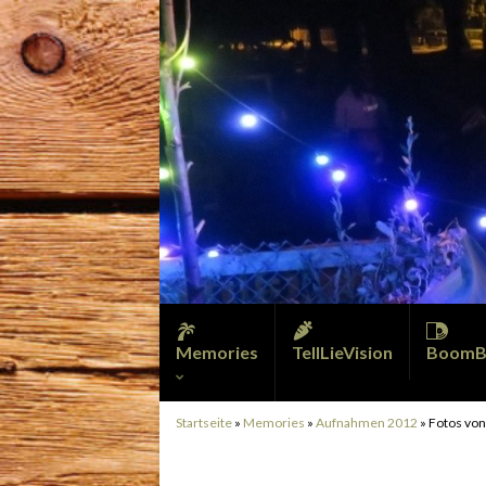
Memories
TellLieVision
BoomB
Startseite
»
Memories
»
Aufnahmen 2012
»
Fotos von