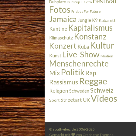
Festival
Dubplate
Dubstep
Elektro
Fotos
Fridays For Future
Jamaica
Jungle
K9
Kabarett
Kapitalismus
Kantine
Konstanz
Klimaschutz
Kultur
Konzert
KuLa
Live-Show
Kunst
Medien
Menschenrechte
Politik
Rap
Mix
Reggae
Rassismus
Schweiz
Religion
Schweden
Videos
Streetart
UK
Sport
© southvibez.de 2006-2025
Gemacht mit
von
Graphene Themes
.