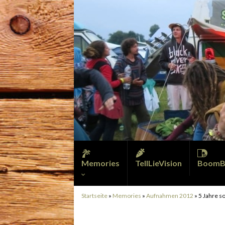
Memories
TellLieVision
BoomB
Startseite
»
Memories
»
Aufnahmen 2012
»
5 Jahre s