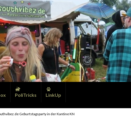
ox
PoliTricks
LinkUp
outhvibez.de Geburtstagsparty in der Kantine KN