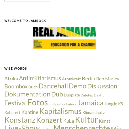
WELCOME TO JAMROCK
WISE WORDS
Antimilitarismus
Berlin
Afrika
Bob Marley
Atomkraft
Dancehall
Demo
Diskussion
Boombox
Buch
Dokumentation
Dub
Dubplate
Dubstep
Elektro
Fotos
Jamaica
Festival
Jungle
K9
Fridays For Future
Kapitalismus
Kantine
Kabarett
Klimaschutz
Kultur
Konstanz
Konzert
KuLa
Kunst
Live-Show
Menschenrechte
Mix